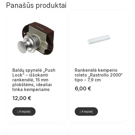
Panašūs produktai
Baldų spynelė „Push
Rankenėlė kemperio
Lock“ – iššokanti
roleto „Rastrollo 2000“
rankenėlė, 15 mm
tipo – 7,9 cm
plokštėms, idealiai
6,00
€
tinka kemperiams
12,00
€
Į Krepšelį
Į Krepšelį