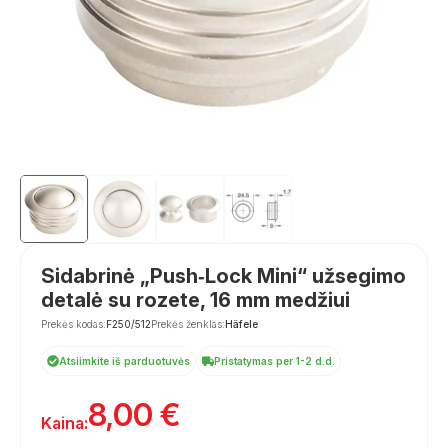
Sidabrinė „Push‑Lock Mini“ užsegimo
detalė su rozete, 16 mm medžiui
Prekės kodas:
F250/512
Prekės ženklas:
Häfele
Atsiimkite iš parduotuvės
Pristatymas per 1-2 d.d.
8,00
€
Kaina: