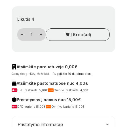
Likutis 4
produkto
Į Krepšelį
kiekis:
Sidabrinė
„Push‑Lock
Mini“
užsegimo
detalė
su
rozete,
Atsiimkite parduotuvėje 0,00€
16
Gamyklos g. 43A, Mažeikiai
Rugpjūčio 10 d., pirmadienį
.
mm
medžiui
Atsiimkite paštomatuose nuo 4,00€
DPD paštomatai 5,00€
Omniva paštomatai 4,00€
Pristatymas į namus nuo 15,00€
DPD kurjeris 15,00€
Omniva kurjeris 15,00€
Pristatymo informacija