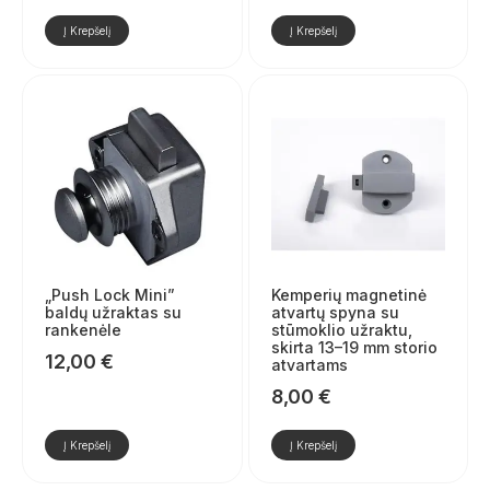
Į Krepšelį
Į Krepšelį
„Push Lock Mini”
Kemperių magnetinė
baldų užraktas su
atvartų spyna su
rankenėle
stūmoklio užraktu,
skirta 13–19 mm storio
12,00
€
atvartams
8,00
€
Į Krepšelį
Į Krepšelį