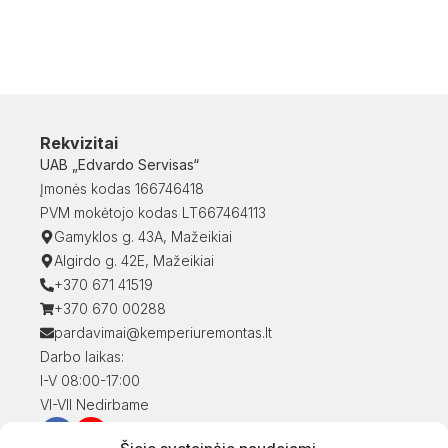
Rekvizitai
UAB „Edvardo Servisas“
Įmonės kodas 166746418
PVM mokėtojo kodas LT667464113
Gamyklos g. 43A, Mažeikiai
Algirdo g. 42E, Mažeikiai
+370 671 41519
+370 670 00288
pardavimai@kemperiuremontas.lt
Darbo laikas:
I-V 08:00-17:00
VI-VII Nedirbame