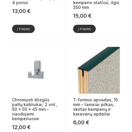
4 poros
kemperio stalčiui, ilgis
350 mm
13,00
€
15,00
€
Į Krepšelį
Į Krepšelį
Chromuoti blizgūs
T-formos apvadas, 15
paltų kabliukai, 2 vnt.,
mm – tamsiai pilkas,
50 × 50 × 45 mm –
skirtas kemperių ir
naudojami
karavanų apdailai
kemperiuose
6,00
€
12,00
€