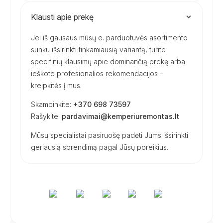
Klausti apie prekę
Jei iš gausaus mūsų e. parduotuvės asortimento
sunku išsirinkti tinkamiausią variantą, turite
specifinių klausimų apie dominančią prekę arba
ieškote profesionalios rekomendacijos –
kreipkitės į mus.
Skambinkite:
+370 698 73597
Rašykite:
pardavimai@kemperiuremontas.lt
Mūsų specialistai pasiruošę padėti Jums išsirinkti
geriausią sprendimą pagal Jūsų poreikius.