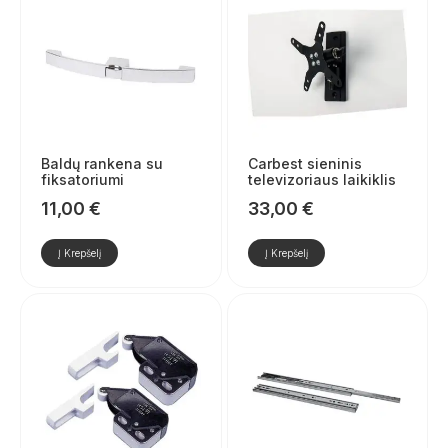
Baldų rankena su
Carbest sieninis
fiksatoriumi
televizoriaus laikiklis
11,00
€
33,00
€
Į Krepšelį
Į Krepšelį