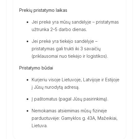
Prekių pristatymo laikas
Jei prekė yra mūsų sandėlyje – pristatymas
užtrunka 2–5 darbo dienas.
Jei prekė yra tiekėjo sandėlyje –
pristatymas gali trukti iki 3 savaičių
(priklausomai nuo tiekėjo ir logistikos).
Pristatymo būdai
Kurjeriu visoje Lietuvoje, Latvijoje ir Estijoje
į Jūsų nurodytą adresą.
Į paštomatus (pagal Jūsų pasirinkimą).
Nemokamas atsiėmimas mūsų fizinėje
parduotuvėje: Gamyklos g. 43A, Mažeikiai,
Lietuva.