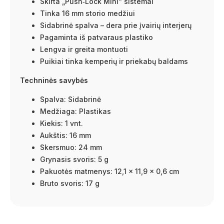
Skirta „Push‑Lock Mini“ sistemai
Tinka 16 mm storio medžiui
Sidabrinė spalva – dera prie įvairių interjerų
Pagaminta iš patvaraus plastiko
Lengva ir greita montuoti
Puikiai tinka kemperių ir priekabų baldams
Techninės savybės
Spalva: Sidabrinė
Medžiaga: Plastikas
Kiekis: 1 vnt.
Aukštis: 16 mm
Skersmuo: 24 mm
Grynasis svoris: 5 g
Pakuotės matmenys: 12,1 × 11,9 × 0,6 cm
Bruto svoris: 17 g