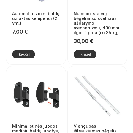
Automatinis mini baldų
Nuimami stalčių
užraktas kemperiui (2
bėgeliai su švelnaus
vnt.)
uždarymo
mechanizmu, 400 mm
7,00
€
ilgio, 1 pora (iki 35 kg)
30,00
€
Į Krepšelį
Į Krepšelį
Minimalistinės juodos
Viengubas
medinių baldų jungtys,
ištraukiamas bėgelis