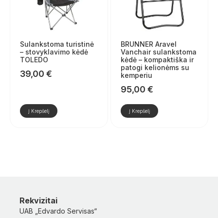
Sulankstoma turistinė
BRUNNER Aravel
– stovyklavimo kėdė
Vanchair sulankstoma
TOLEDO
kėdė – kompaktiška ir
patogi kelionėms su
39,00
€
kemperiu
95,00
€
Į Krepšelį
Į Krepšelį
Rekvizitai
UAB „Edvardo Servisas“