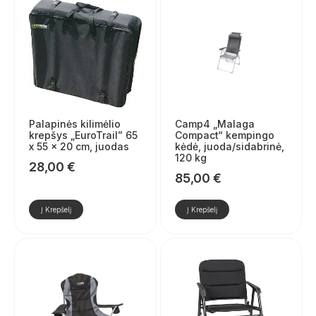
Palapinės kilimėlio
Camp4 „Malaga
krepšys „EuroTrail” 65
Compact“ kempingo
x 55 x 20 cm, juodas
kėdė, juoda/sidabrinė,
120 kg
28,00
€
85,00
€
Į Krepšelį
Į Krepšelį