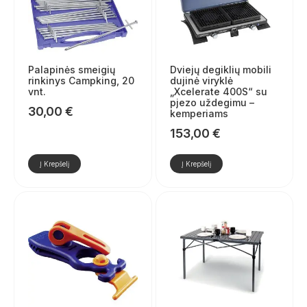
Palapinės smeigių
Dviejų degiklių mobili
rinkinys Campking, 20
dujinė viryklė
vnt.
„Xcelerate 400S“ su
pjezo uždegimu –
30,00
€
kemperiams
153,00
€
Į Krepšelį
Į Krepšelį