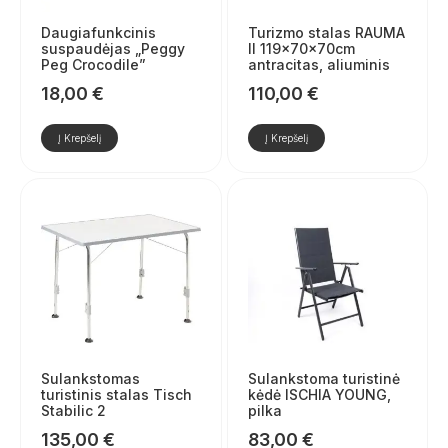
Daugiafunkcinis
Turizmo stalas RAUMA
suspaudėjas „Peggy
II 119x70x70cm
Peg Crocodile”
antracitas, aliuminis
18,00
€
110,00
€
Į Krepšelį
Į Krepšelį
Sulankstomas
Sulankstoma turistinė
turistinis stalas Tisch
kėdė ISCHIA YOUNG,
Stabilic 2
pilka
135,00
€
83,00
€