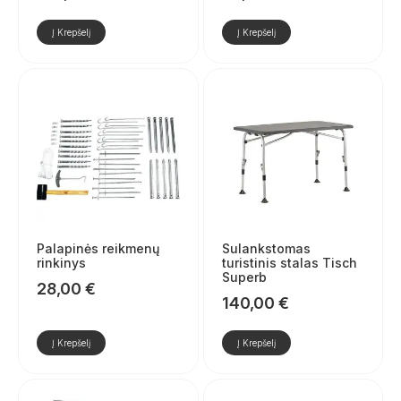
Į Krepšelį
Į Krepšelį
Palapinės reikmenų
Sulankstomas
rinkinys
turistinis stalas Tisch
Superb
28,00
€
140,00
€
Į Krepšelį
Į Krepšelį