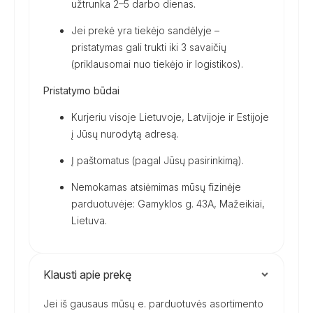
užtrunka 2–5 darbo dienas.
Jei prekė yra tiekėjo sandėlyje –
pristatymas gali trukti iki 3 savaičių
(priklausomai nuo tiekėjo ir logistikos).
Pristatymo būdai
Kurjeriu visoje Lietuvoje, Latvijoje ir Estijoje
į Jūsų nurodytą adresą.
Į paštomatus (pagal Jūsų pasirinkimą).
Nemokamas atsiėmimas mūsų fizinėje
parduotuvėje: Gamyklos g. 43A, Mažeikiai,
Lietuva.
Klausti apie prekę
Jei iš gausaus mūsų e. parduotuvės asortimento