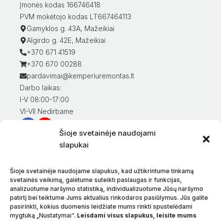
Įmonės kodas 166746418
PVM mokėtojo kodas LT667464113
Gamyklos g. 43A, Mažeikiai
Algirdo g. 42E, Mažeikiai
+370 671 41519
+370 670 00288
pardavimai@kemperiuremontas.lt
Darbo laikas:
I-V 08:00-17:00
VI-VII Nedirbame
Šioje svetainėje naudojami
Informacija klientams
slapukai
Mano paskyra
Prekių apmokėjimas
Šioje svetainėje naudojame slapukus, kad užtikrintume tinkamą
Prekių pristatymas
svetainės veikimą, galėtume suteikti paslaugas ir funkcijas,
analizuotume naršymo statistiką, individualizuotume Jūsų naršymo
Prekių grąžinimas
patirtį bei teiktume Jums aktualius rinkodaros pasiūlymus. Jūs galite
Sąlygos ir taisyklės
pasirinkti, kokius duomenis leidžiate mums rinkti spustelėdami
Privatumo politika
mygtuką „Nustatymai“.
Leisdami visus slapukus, leisite mums