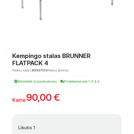
Kempingo stalas BRUNNER
FLATPACK 4
Prekės kodas:
M9961109
Prekės ženklas:
Atsiimkite iš parduotuvės
Pristatymas per 1-2 d.d.
90,00
€
Kaina:
Likutis 1