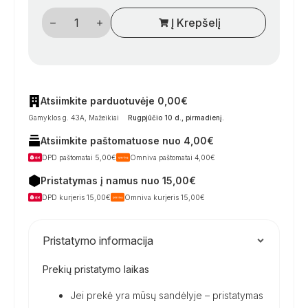
produkto
Į Krepšelį
kiekis:
Kempingo
stalas
BRUNNER
FLATPACK
4
Atsiimkite parduotuvėje 0,00€
Gamyklos g. 43A, Mažeikiai
Rugpjūčio 10 d., pirmadienį
.
Atsiimkite paštomatuose nuo 4,00€
DPD paštomatai 5,00€
Omniva paštomatai 4,00€
Pristatymas į namus nuo 15,00€
DPD kurjeris 15,00€
Omniva kurjeris 15,00€
Pristatymo informacija
Prekių pristatymo laikas
Jei prekė yra mūsų sandėlyje – pristatymas