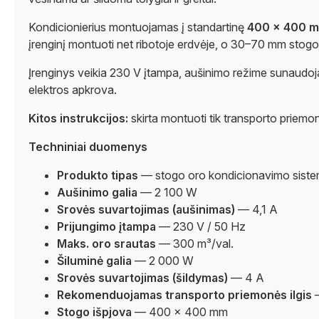
Kondicionierius montuojamas į standartinę
400 × 400 
įrenginį montuoti net ribotoje erdvėje, o 30–70 mm stogo 
Įrenginys veikia 230 V įtampa, aušinimo režime sunaudoja 
elektros apkrova.
Kitos instrukcijos:
skirta montuoti tik transporto priemon
Techniniai duomenys
Produkto tipas
— stogo oro kondicionavimo sist
Aušinimo galia
— 2 100 W
Srovės suvartojimas (aušinimas)
— 4,1 A
Prijungimo įtampa
— 230 V / 50 Hz
Maks. oro srautas
— 300 m³/val.
Šiluminė galia
— 2 000 W
Srovės suvartojimas (šildymas)
— 4 A
Rekomenduojamas transporto priemonės ilgis
Stogo išpjova
— 400 × 400 mm