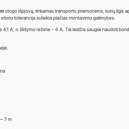
mm
stogo išpjovą, tinkamas transporto priemonėms, kurių ilgis a
storio tolerancija suteikia plačias montavimo galimybes.
4,1 A, o šildymo režime – 4 A. Tai leidžia saugiai naudoti kond
ėje.
ema
— 7 m