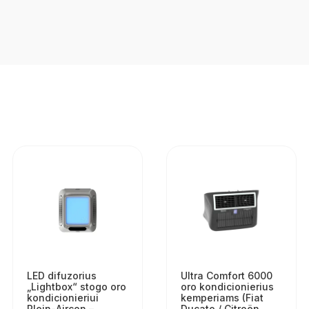
LED difuzorius
Ultra Comfort 6000
„Lightbox“ stogo oro
oro kondicionierius
kondicionieriui
kemperiams (Fiat
Plein-Aircon –
Ducato / Citroën