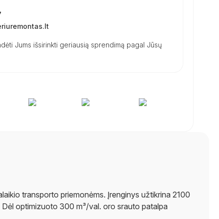
7
iuremontas.lt
dėti Jums išsirinkti geriausią sprendimą pagal Jūsų
alaikio transporto priemonėms. Įrenginys užtikrina 2100
. Dėl optimizuoto 300 m³/val. oro srauto patalpa