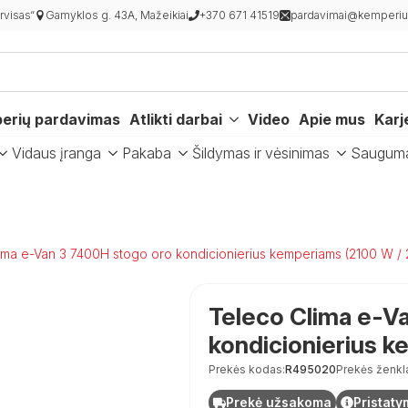
visas“
Gamyklos g. 43A, Mažeikiai
+370 671 41519
pardavimai@kemperiur
erių pardavimas
Atlikti darbai
Video
Apie mus
Karj
Vidaus įranga
Pakaba
Šildymas ir vėsinimas
Saugum
ima e-Van 3 7400H stogo oro kondicionierius kemperiams (2100 W /
Teleco Clima e-V
kondicionierius 
Prekės kodas:
R495020
Prekės ženkl
Prekė užsakoma
Pristaty