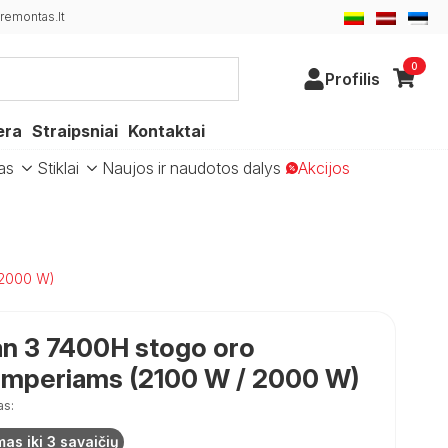
emontas.lt
0
Profilis
era
Straipsniai
Kontaktai
as
Stiklai
Naujos ir naudotos dalys
Akcijos
 2000 W)
an 3 7400H stogo oro
kemperiams (2100 W / 2000 W)
as:
mas iki 3 savaičių