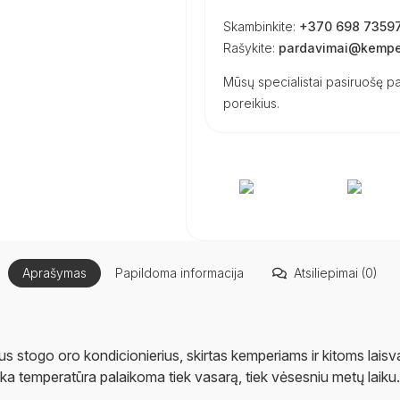
Skambinkite:
+370 698 7359
Rašykite:
pardavimai@kemper
Mūsų specialistai pasiruošę pa
poreikius.
Aprašymas
Papildoma informacija
Atsiliepimai (0)
s stogo oro kondicionierius, skirtas kemperiams ir kitoms laisv
ška temperatūra palaikoma tiek vasarą, tiek vėsesniu metų laiku