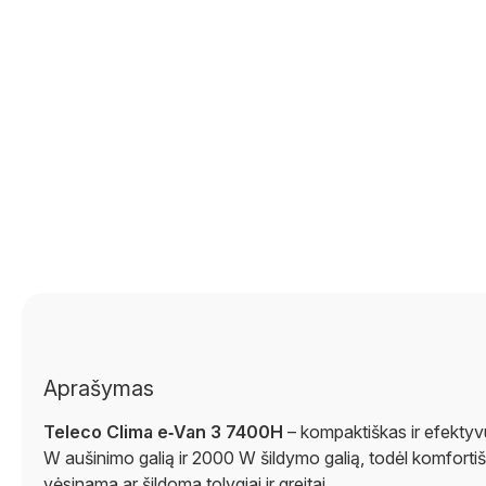
Aprašymas
Teleco Clima e‑Van 3 7400H
– kompaktiškas ir efektyvu
W aušinimo galią ir 2000 W šildymo galią, todėl komforti
vėsinama ar šildoma tolygiai ir greitai.