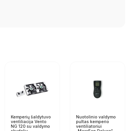
Kemperių šaldytuvo
Nuotolinio valdymo
ventiliacija Vento
pultas kemperio
NG 120 su valdymo
ventiliatoriui
skydeliu
„MaxxFan Deluxe“