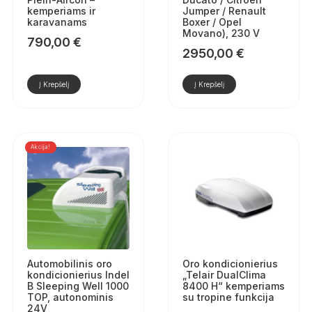
kemperiams ir
Jumper / Renault
karavanams
Boxer / Opel
Movano), 230 V
790,00
€
2950,00
€
Į Krepšelį
Į Krepšelį
Akcija!
Automobilinis oro
Oro kondicionierius
kondicionierius Indel
„Telair DualClima
B Sleeping Well 1000
8400 H“ kemperiams
TOP, autonominis
su tropine funkcija
24V