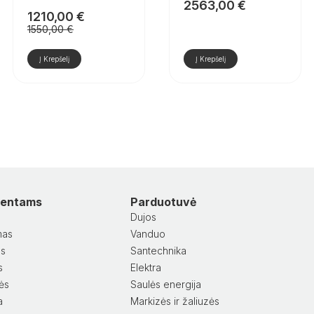
2563,00
€
1210,00
€
Pradinė
Dabartinė
1550,00
€
kaina
kaina
buvo:
yra:
Į Krepšelį
Į Krepšelį
1550,00 €.
1210,00 €.
lientams
Parduotuvė
Dujos
mas
Vanduo
as
Santechnika
s
Elektra
lės
Saulės energija
a
Markizės ir žaliuzės