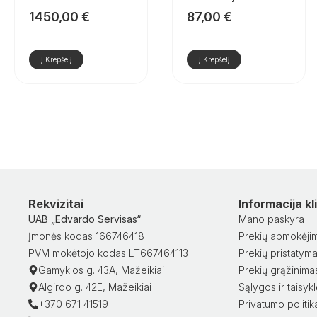
1450,00
€
87,00
€
Į Krepšelį
Į Krepšelį
Rekvizitai
Informacija k
UAB „Edvardo Servisas“
Mano paskyra
Įmonės kodas 166746418
Prekių apmokėji
PVM mokėtojo kodas LT667464113
Prekių pristatym
Gamyklos g. 43A, Mažeikiai
Prekių grąžinima
Algirdo g. 42E, Mažeikiai
Sąlygos ir taisyk
+370 671 41519
Privatumo politik