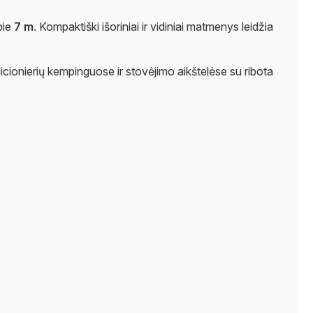
pie
7 m
. Kompaktiški išoriniai ir vidiniai matmenys leidžia
icionierių kempinguose ir stovėjimo aikštelėse su ribota