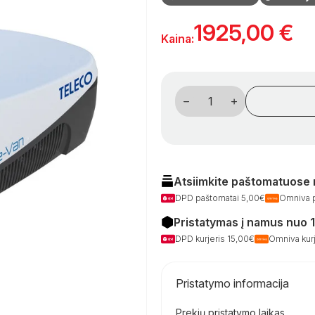
1925,00
€
Kaina:
produkto
kiekis:
Teleco
Clima
e-
Van
3
7400H
stogo
Atsiimkite paštomatuose
oro
DPD paštomatai 5,00€
Omniva 
kondicionierius
kemperiams
Pristatymas į namus nuo 
(2100
W
DPD kurjeris 15,00€
Omniva kurj
/
2000
W)
Pristatymo informacija
Prekių pristatymo laikas