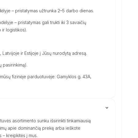
ėlyje – pristatymas užtrunka 2–5 darbo dienas.
dėlyje – pristatymas gali trukti iki 3 savaičių
ir logistikos).
, Latvijoje ir Estijoje į Jūsų nurodytą adresą.
 pasirinkimą).
ūsų fizinėje parduotuvėje: Gamyklos g. 43A,
uvės asortimento sunku išsirinkti tinkamiausią
ausimų apie dominančią prekę arba ieškote
– kreipkitės į mus.