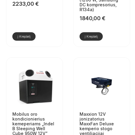
2233,00
€
DC kompresorius,
R134a)
1840,00
€
Į Krepšelį
Į Krepšelį
Mobilus oro
Maxxion 12V
kondicionierius
jonizatorius
kemeperiams „Indel
MaxxFan Deluxe
B Sleeping Well
kemperio stogo
Cube 950W 12V”
ventiliacijai