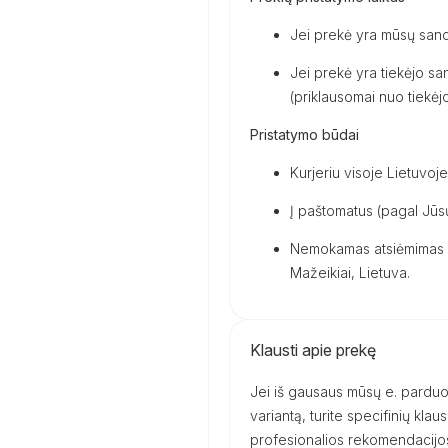
Jei prekė yra mūsų sand
Jei prekė yra tiekėjo san
(priklausomai nuo tiekėjo 
Pristatymo būdai
Kurjeriu visoje Lietuvoje
Į paštomatus (pagal Jūsų
Nemokamas atsiėmimas m
Mažeikiai, Lietuva.
Klausti apie prekę
Jei iš gausaus mūsų e. parduot
variantą, turite specifinių kl
profesionalios rekomendacijos 