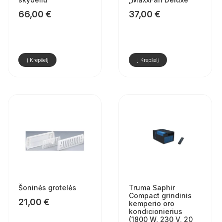
66,00
€
37,00
€
Į Krepšelį
Į Krepšelį
Šoninės grotelės
Truma Saphir
Compact grindinis
21,00
€
kemperio oro
kondicionierius
(1800 W, 230 V, 20