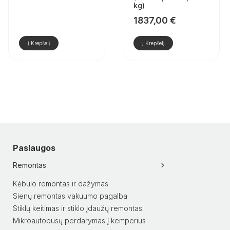
kg)
1837,00
€
Į Krepšelį
Į Krepšelį
Paslaugos
Remontas
Kėbulo remontas ir dažymas
Sienų remontas vakuumo pagalba
Stiklų keitimas ir stiklo įdaužų remontas
Mikroautobusų perdarymas į kemperius