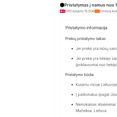
kemperiu
Pristatymas į namus nuo 
DPD kurjeris 15,00€
Omniva kurj
Pristatymo informacija
Prekių pristatymo laikas
Jei prekė yra mūsų sand
Jei prekė yra tiekėjo san
(priklausomai nuo tiekėjo 
Pristatymo būdai
Kurjeriu visoje Lietuvoje
Į paštomatus (pagal Jūsų
Nemokamas atsiėmimas m
Mažeikiai, Lietuva.