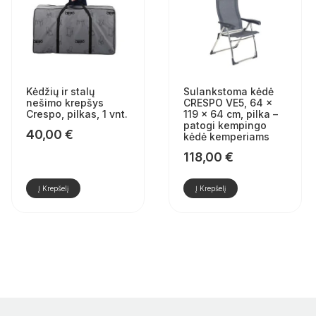
Kėdžių ir stalų
Sulankstoma kėdė
nešimo krepšys
CRESPO VE5, 64 ×
Crespo, pilkas, 1 vnt.
119 × 64 cm, pilka –
patogi kempingo
40,00
€
kėdė kemperiams
118,00
€
Į Krepšelį
Į Krepšelį