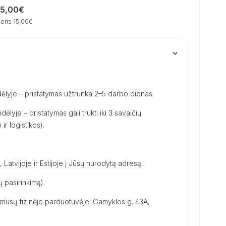
15,00€
eris 15,00€
ėlyje – pristatymas užtrunka 2–5 darbo dienas.
dėlyje – pristatymas gali trukti iki 3 savaičių
ir logistikos).
, Latvijoje ir Estijoje į Jūsų nurodytą adresą.
 pasirinkimą).
ūsų fizinėje parduotuvėje: Gamyklos g. 43A,