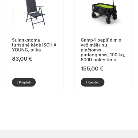
Sulankstoma
Camp4 paplūdimio
turistinė kėdė ISCHIA
vežimėlis su
YOUNG, pilka
plačiomis
padangomis, 100 kg,
83,00
€
600D poliesteris
155,00
€
Į Krepšelį
Į Krepšelį