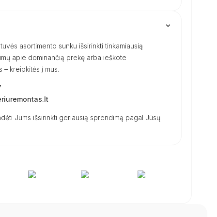
uvės asortimento sunku išsirinkti tinkamiausią
ausimų apie dominančią prekę arba ieškote
– kreipkitės į mus.
7
iuremontas.lt
dėti Jums išsirinkti geriausią sprendimą pagal Jūsų