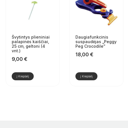
Švytintys plieniniai
Daugiafunkcinis
palapinės kaiščiai,
suspaudėjas „Peggy
25 cm, geltoni (4
Peg Crocodile”
vnt.)
18,00
€
9,00
€
Į Krepšelį
Į Krepšelį