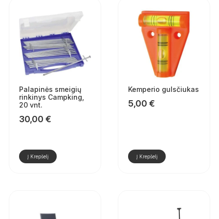
Palapinės smeigių
Kemperio gulsčiukas
rinkinys Campking,
5,00
€
20 vnt.
30,00
€
Į Krepšelį
Į Krepšelį