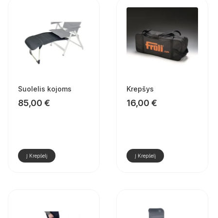
Suolelis kojoms
Krepšys
85,00
€
16,00
€
Į Krepšelį
Į Krepšelį