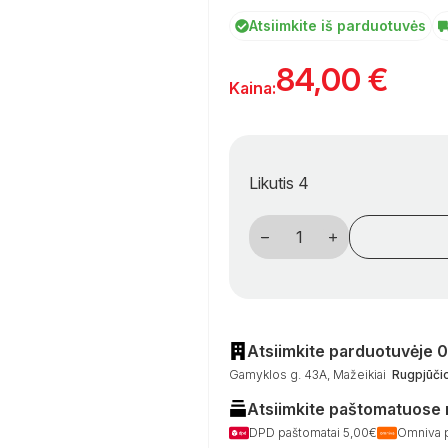
Atsiimkite iš parduotuvės
84,00
€
Kaina:
Likutis 4
produkto
kiekis:
Sulankstoma
kėdė,
paminkštinta,
su
aliuminio
rėmu
ir
Atsiimkite parduotuvėje 
2D
Gamyklos g. 43A, Mažeikiai
Rugpjūčio
tinklelio
audiniu
Atsiimkite paštomatuose
–
keliaujant
DPD paštomatai 5,00€
Omniva 
su