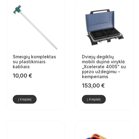
Smeigių komplektas
Dviejų degiklių
su plastikiniais
mobili dujinė viryklė
kabliais
„Xcelerate 400S“ su
pjezo uždegimu –
10,00
€
kemperiams
153,00
€
Į Krepšelį
Į Krepšelį