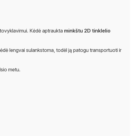
r stovyklavimui. Kėdė aptraukta
minkštu 2D tinklelio
Kėdė lengvai sulankstoma, todėl ją patogu transportuoti ir
lsio metu.