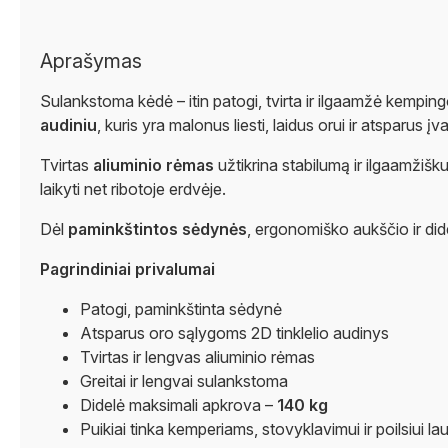
Aprašymas
Sulankstoma kėdė – itin patogi, tvirta ir ilgaamžė kemping
audiniu
, kuris yra malonus liesti, laidus orui ir atsparus 
Tvirtas
aliuminio rėmas
užtikrina stabilumą ir ilgaamžišk
laikyti net ribotoje erdvėje.
Dėl
paminkštintos sėdynės
, ergonomiško aukščio ir di
Pagrindiniai privalumai
Patogi, paminkštinta sėdynė
Atsparus oro sąlygoms 2D tinklelio audinys
Tvirtas ir lengvas aliuminio rėmas
Greitai ir lengvai sulankstoma
Didelė maksimali apkrova –
140 kg
Puikiai tinka kemperiams, stovyklavimui ir poilsiui la