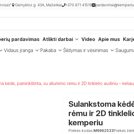
visas“
Gamyklos g. 43A, Mažeikiai
+370 671 41519
pardavimai@kemperiur
erių pardavimas
Atlikti darbai
Video
Apie mus
Karj
Vidaus įranga
Pakaba
Šildymas ir vėsinimas
Saugum
a kėdė, paminkštinta, su aliuminio rėmu ir 2D tinklelio audiniu – kelia
Sulankstoma kėdė,
rėmu ir 2D tinkleli
kemperiu
Prekės kodas:
M9962533
Prekės žen