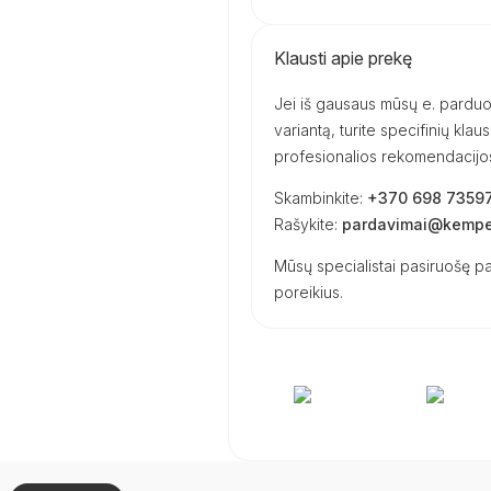
Klausti apie prekę
Jei iš gausaus mūsų e. parduot
variantą, turite specifinių kl
profesionalios rekomendacijos 
Skambinkite:
+370 698 7359
Rašykite:
pardavimai@kemper
Mūsų specialistai pasiruošę pa
poreikius.