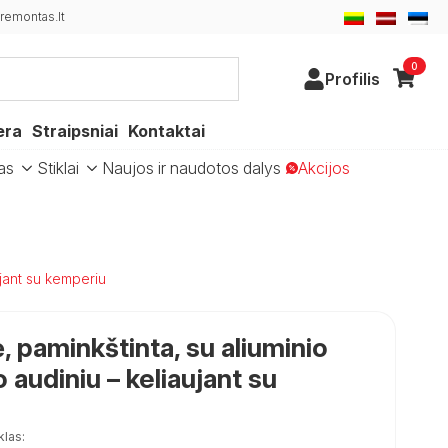
emontas.lt
0
Profilis
era
Straipsniai
Kontaktai
as
Stiklai
Naujos ir naudotos dalys
Akcijos
ujant su kemperiu
 paminkštinta, su aliuminio
o audiniu – keliaujant su
klas: