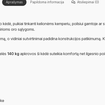
Aprašymas
Papildoma informacija
Atsiliepimai (0)
o kėdė, puikiai tinkanti kelionėms kemperiu, poilsiui gamtoje a
įvairioms oro sąlygoms.
umą, o vidiniai sutvirtinimai padidina konstrukcijos patikimumą. 
delės
140 kg
apkrovos ši kėdė suteikia komfortą net ilgesnio poi
uke