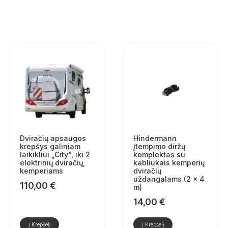
Dviračių apsaugos
Hindermann
krepšys galiniam
įtempimo diržų
laikikliui „City“, iki 2
komplektas su
elektrinių dviračių,
kabliukais kemperių
kemperiams
dviračių
uždangalams (2 × 4
110,00
€
m)
14,00
€
Į Krepšelį
Į Krepšelį