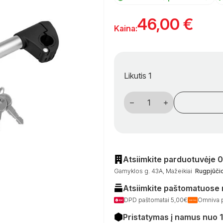
46,00
€
Kaina:
Likutis 1
produkto
kiekis:
Tvirtinimo
gnybtas
kemperių
dviračių
laikikliams
–
43
Atsiimkite parduotuvėje 
cm
Gamyklos g. 43A, Mažeikiai
Rugpjūčio
Atsiimkite paštomatuose
DPD paštomatai 5,00€
Omniva 
Pristatymas į namus nuo 