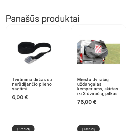
Panašūs produktai
Tvirtinimo diržas su
Miesto dviračių
nerūdijančio plieno
uždangalas
sagtimi
kemperiams, skirtas
iki 3 dviračių, pilkas
6,00
€
76,00
€
Į Krepšelį
Į Krepšelį