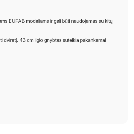
visiems EUFAB modeliams ir gali būti naudojamas su kitų
imti dviratį. 43 cm ilgio gnybtas suteikia pakankamai