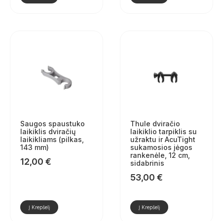
Saugos spaustuko
Thule dviračio
laikiklis dviračių
laikiklio tarpiklis su
laikikliams (pilkas,
užraktu ir AcuTight
143 mm)
sukamosios jėgos
rankenėle, 12 cm,
12,00
€
sidabrinis
53,00
€
Į Krepšelį
Į Krepšelį