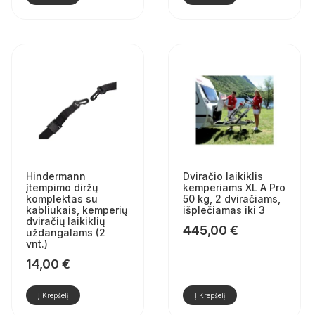
Hindermann
Dviračio laikiklis
įtempimo diržų
kemperiams XL A Pro
komplektas su
50 kg, 2 dviračiams,
kabliukais, kemperių
išplečiamas iki 3
dviračių laikiklių
445,00
€
uždangalams (2
vnt.)
14,00
€
Į Krepšelį
Į Krepšelį