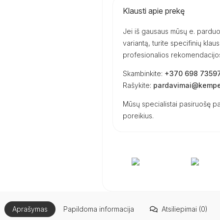
Klausti apie prekę
Jei iš gausaus mūsų e. parduot
variantą, turite specifinių kl
profesionalios rekomendacijos 
Skambinkite:
+370 698 7359
Rašykite:
pardavimai@kemper
Mūsų specialistai pasiruošę pa
poreikius.
Aprašymas
Papildoma informacija
Atsiliepimai (0)