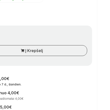
Į Krepšelį
0,00€
 7 d., šiandien
.
 nuo 4,00€
paštomatai 4,00€
15,00€