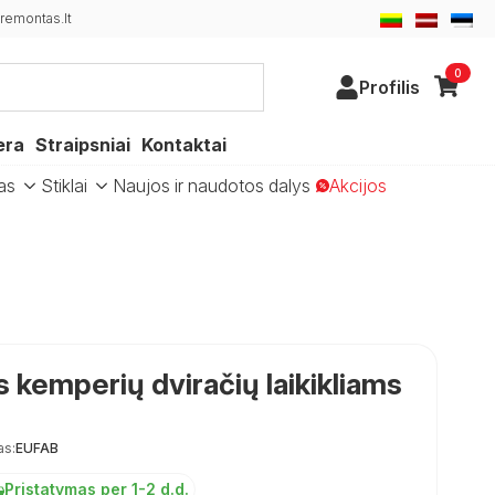
emontas.lt
0
Profilis
era
Straipsniai
Kontaktai
as
Stiklai
Naujos ir naudotos dalys
Akcijos
 kemperių dviračių laikikliams
as:
EUFAB
Pristatymas per 1-2 d.d.