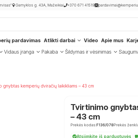
visas“
Gamyklos g. 43A, Mažeikiai
+370 671 41519
pardavimai@kemperiur
erių pardavimas
Atlikti darbai
Video
Apie mus
Karj
Vidaus įranga
Pakaba
Šildymas ir vėsinimas
Saugum
mo gnybtas kemperių dviračių laikikliams – 43 cm
Tvirtinimo gnybtas
– 43 cm
Prekės kodas:
F136/078
Prekės ženkl
Atsiimkite iš parduotuvės