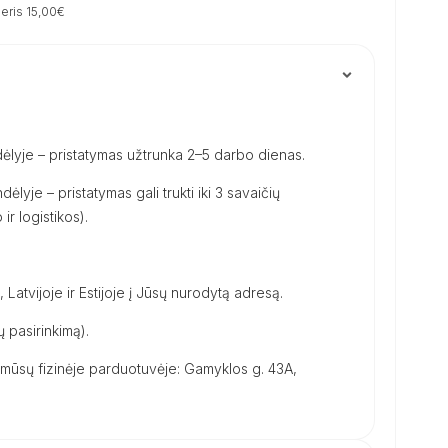
eris 15,00€
ėlyje – pristatymas užtrunka 2–5 darbo dienas.
dėlyje – pristatymas gali trukti iki 3 savaičių
ir logistikos).
, Latvijoje ir Estijoje į Jūsų nurodytą adresą.
 pasirinkimą).
ūsų fizinėje parduotuvėje: Gamyklos g. 43A,