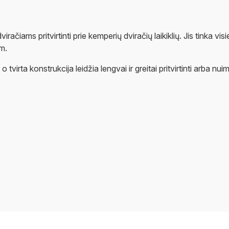
iračiams pritvirtinti prie kemperių dviračių laikiklių. Jis tinka 
cm.
tvirta konstrukcija leidžia lengvai ir greitai pritvirtinti arba nu