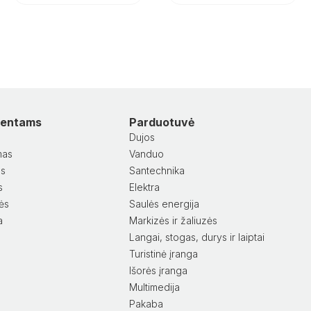
lientams
Parduotuvė
Dujos
mas
Vanduo
as
Santechnika
s
Elektra
lės
Saulės energija
a
Markizės ir žaliuzės
Langai, stogas, durys ir laiptai
Turistinė įranga
Išorės įranga
Multimedija
Pakaba