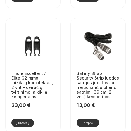
Thule Excellent /
Safety Strap
Elite G2 rėmo
Security Strip juodos
laikiklių komplektas,
saugos juostos su
2 vnt – dviračių
nerūdijančio plieno
tvirtinimo laikikliai
sagtimi, 39 cm (2
kemperiams
vnt.) kemperiams
23,00
€
13,00
€
Į Krepšelį
Į Krepšelį