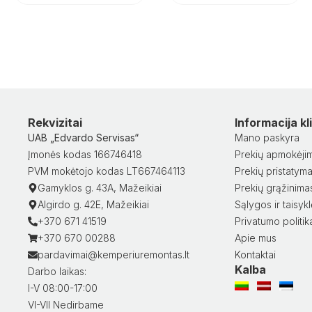
Rekvizitai
Informacija k
UAB „Edvardo Servisas“
Mano paskyra
Įmonės kodas 166746418
Prekių apmokėji
PVM mokėtojo kodas LT667464113
Prekių pristatym
Gamyklos g. 43A, Mažeikiai
Prekių grąžinima
Algirdo g. 42E, Mažeikiai
Sąlygos ir taisyk
+370 671 41519
Privatumo politik
+370 670 00288
Apie mus
pardavimai@kemperiuremontas.lt
Kontaktai
Kalba
Darbo laikas:
I-V 08:00-17:00
VI-VII Nedirbame