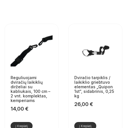
Reguliuojami
Dviračio tarpiklis /
dviračių laikiklių
laikiklio griebtuvo
dirželiai su
elementas „Quipon
kabliukais, 100 cm –
1st“, sidabrinis, 0,25
2 vnt. komplektas,
kg
kemperiams
26,00
€
14,00
€
Į Krepšelį
Į Krepšelį