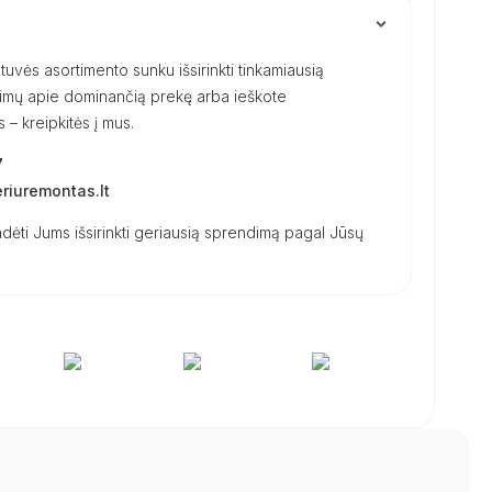
uvės asortimento sunku išsirinkti tinkamiausią
ausimų apie dominančią prekę arba ieškote
– kreipkitės į mus.
7
iuremontas.lt
dėti Jums išsirinkti geriausią sprendimą pagal Jūsų