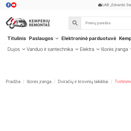
UAB „Edvardo Ser
Titulinis
Paslaugos
Elektroninė parduotuvė
Kemp
Dujos
Vanduo ir santechnika
Elektra
Išorės įranga
Pradžia
Išorės įranga
Dviračių ir krovinių laikikliai
Tvirtini