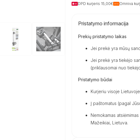
DPD kurjeris 15,00€
Omniva kurj
Pristatymo informacija
Prekių pristatymo laikas
Jei prekė yra mūsų sand
Jei prekė yra tiekėjo san
(priklausomai nuo tiekėjo 
Pristatymo būdai
Kurjeriu visoje Lietuvoje
Į paštomatus (pagal Jūsų
Nemokamas atsiėmimas m
Mažeikiai, Lietuva.