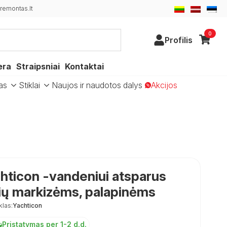
emontas.lt
0
Profilis
era
Straipsniai
Kontaktai
as
Stiklai
Naujos ir naudotos dalys
Akcijos
hticon -vandeniui atsparus
ių markizėms, palapinėms
klas:
Yachticon
Pristatymas per 1-2 d.d.