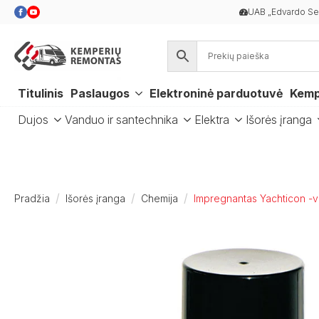
UAB „Edvardo Ser
Titulinis
Paslaugos
Elektroninė parduotuvė
Kemp
Dujos
Vanduo ir santechnika
Elektra
Išorės įranga
Pradžia
Išorės įranga
Chemija
Impregnantas Yachticon -v