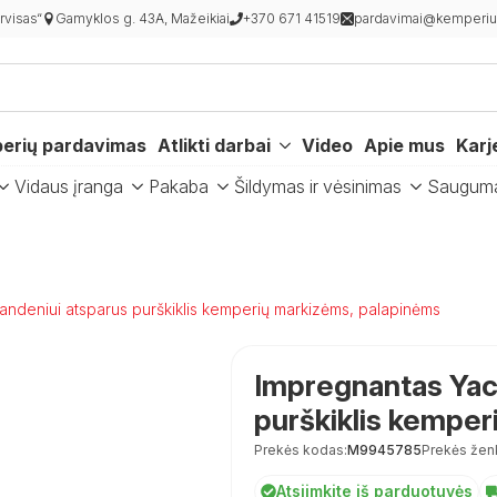
visas“
Gamyklos g. 43A, Mažeikiai
+370 671 41519
pardavimai@kemperiur
erių pardavimas
Atlikti darbai
Video
Apie mus
Karj
Vidaus įranga
Pakaba
Šildymas ir vėsinimas
Saugum
andeniui atsparus purškiklis kemperių markizėms, palapinėms
Impregnantas Yac
purškiklis kemper
Prekės kodas:
M9945785
Prekės žen
Atsiimkite iš parduotuvės