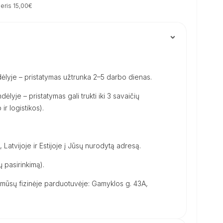
eris 15,00€
ėlyje – pristatymas užtrunka 2–5 darbo dienas.
dėlyje – pristatymas gali trukti iki 3 savaičių
ir logistikos).
, Latvijoje ir Estijoje į Jūsų nurodytą adresą.
 pasirinkimą).
ūsų fizinėje parduotuvėje: Gamyklos g. 43A,