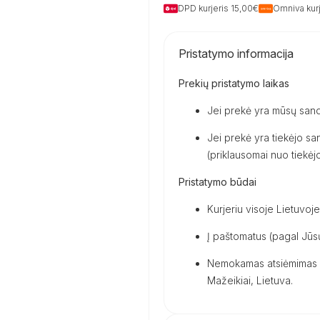
DPD kurjeris 15,00€
Omniva kurj
Pristatymo informacija
Prekių pristatymo laikas
Jei prekė yra mūsų sand
Jei prekė yra tiekėjo san
(priklausomai nuo tiekėjo 
Pristatymo būdai
Kurjeriu visoje Lietuvoje
Į paštomatus (pagal Jūsų
Nemokamas atsiėmimas m
Mažeikiai, Lietuva.