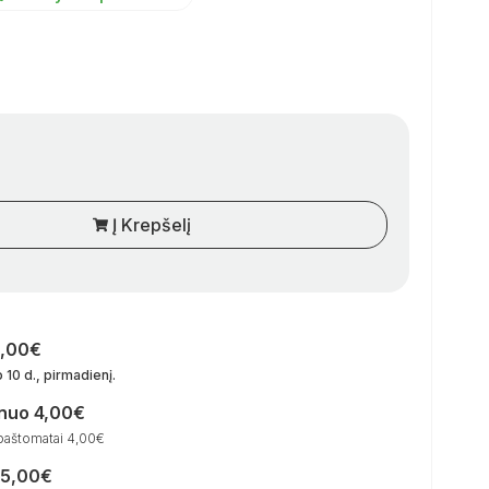
Į Krepšelį
0,00€
 10 d., pirmadienį
.
 nuo 4,00€
paštomatai 4,00€
15,00€