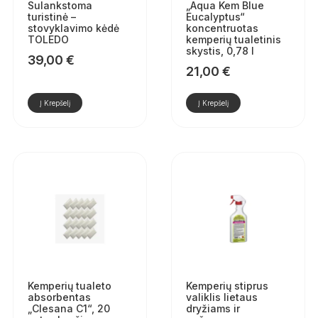
Sulankstoma
„Aqua Kem Blue
turistinė –
Eucalyptus“
stovyklavimo kėdė
koncentruotas
TOLEDO
kemperių tualetinis
skystis, 0,78 l
39,00
€
21,00
€
Į Krepšelį
Į Krepšelį
Kemperių tualeto
Kemperių stiprus
absorbentas
valiklis lietaus
„Clesana C1“, 20
dryžiams ir