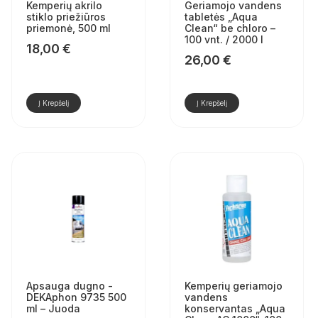
Kemperių akrilo
Geriamojo vandens
stiklo priežiūros
tabletės „Aqua
priemonė, 500 ml
Clean“ be chloro –
100 vnt. / 2000 l
18,00
€
26,00
€
Į Krepšelį
Į Krepšelį
Apsauga dugno -
Kemperių geriamojo
DEKAphon 9735 500
vandens
ml – Juoda
konservantas „Aqua