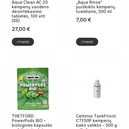
Aqua Clean AC 20
„Aqua Rinse“
kemperių vandens
purškiklis kemperių
dezinfekavimo
tualetams, 500 ml
tabletės, 100 vnt.
7,00
€
(DE)
27,00
€
Į Krepšelį
Į Krepšelį
THETFORD
Certinox TankFrisch
PowerPods BIO –
CTF50P kemperių
biologinės kapsulės
bako valiklis – 500 g