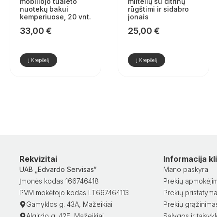
mobiliojo tualeto
miltelių su citrinų
nuotekų bakui
rūgštimi ir sidabro
kemperiuose, 20 vnt.
jonais
33,00
€
25,00
€
Į Krepšelį
Į Krepšelį
Rekvizitai
Informacija k
UAB „Edvardo Servisas“
Mano paskyra
Įmonės kodas 166746418
Prekių apmokėji
PVM mokėtojo kodas LT667464113
Prekių pristatym
Gamyklos g. 43A, Mažeikiai
Prekių grąžinima
Algirdo g. 42E, Mažeikiai
Sąlygos ir taisyk