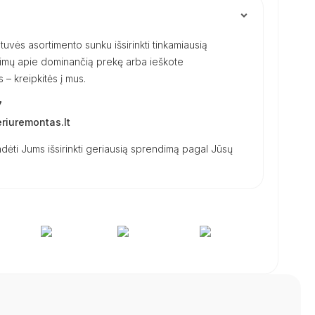
uvės asortimento sunku išsirinkti tinkamiausią
ausimų apie dominančią prekę arba ieškote
– kreipkitės į mus.
7
iuremontas.lt
dėti Jums išsirinkti geriausią sprendimą pagal Jūsų