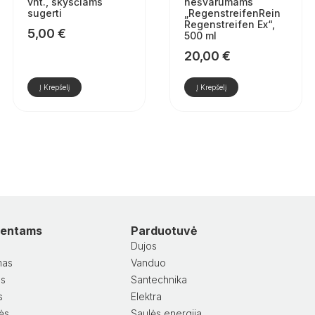
vnt., skysčiams
nešvarumams
sugerti
„RegenstreifenRein
Regenstreifen Ex“,
5,00
€
500 ml
20,00
€
Į Krepšelį
Į Krepšelį
lientams
Parduotuvė
Dujos
mas
Vanduo
as
Santechnika
s
Elektra
lės
Saulės energija