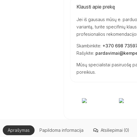
Klausti apie prekę
Jei iš gausaus mūsų e. parduot
variantą, turite specifinių kl
profesionalios rekomendacijos 
Skambinkite:
+370 698 7359
Rašykite:
pardavimai@kemper
Mūsų specialistai pasiruošę pa
poreikius.
Aprašymas
Papildoma informacija
Atsiliepimai (0)