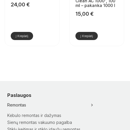
Clean AC 1000“, 100
24,00
€
ml – pakanka 1000 l
15,00
€
Į Krepšelį
Į Krepšelį
Paslaugos
Remontas
Kėbulo remontas ir dažymas
Sienų remontas vakuumo pagalba
Stiklų keitimas ir stiklo įdaužų remontas