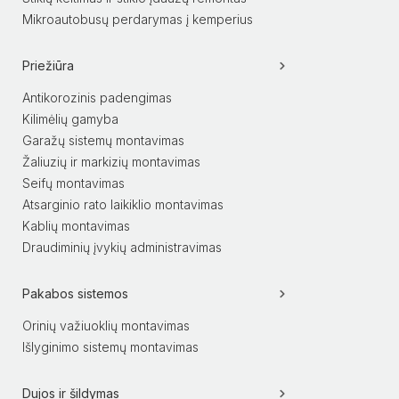
Mikroautobusų perdarymas į kemperius
Priežiūra
Antikorozinis padengimas
Kilimėlių gamyba
Garažų sistemų montavimas
Žaliuzių ir markizių montavimas
Seifų montavimas
Atsarginio rato laikiklio montavimas
Kablių montavimas
Draudiminių įvykių administravimas
Pakabos sistemos
Orinių važiuoklių montavimas
Išlyginimo sistemų montavimas
Dujos ir šildymas