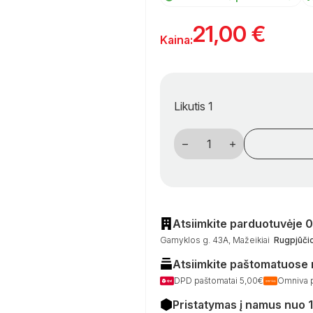
21,00
€
Kaina:
Likutis 1
produkto
kiekis:
Impregnantas
Yachticon
-
vandeniui
atsparus
purškiklis
kemperių
Atsiimkite parduotuvėje 
markizėms,
Gamyklos g. 43A, Mažeikiai
Rugpjūčio
palapinėms
Atsiimkite paštomatuose
DPD paštomatai 5,00€
Omniva 
Pristatymas į namus nuo 