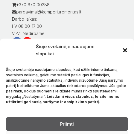
+370 670 00288
pardavimai@kemperiuremontas.lt
Darbo laikas:
I-V 08:00-17:00
VI-VII Nedirbame
Šioje svetainėje naudojami
Informacija klientams
slapukai
Mano paskyra
Prekių apmokėjimas
Šioje svetainėje naudojame slapukus, kad užtikrintume tinkamą
Prekių pristatymas
svetainės veikimą, galėtume suteikti paslaugas ir funkcijas,
analizuotume naršymo statistiką, individualizuotume Jūsų naršymo
Prekių grąžinimas
patirtį bei teiktume Jums aktualius rinkodaros pasiūlymus. Jūs galite
Sąlygos ir taisyklės
pasirinkti, kokius duomenis leidžiate mums rinkti spustelėdami
Privatumo politika
mygtuką „Nustatymai“.
Leisdami visus slapukus, leisite mums
užtikrinti geriausią naršymo ir apsipirkimo patirtį.
Apie mus
Kontaktai
Kalba
Priimti