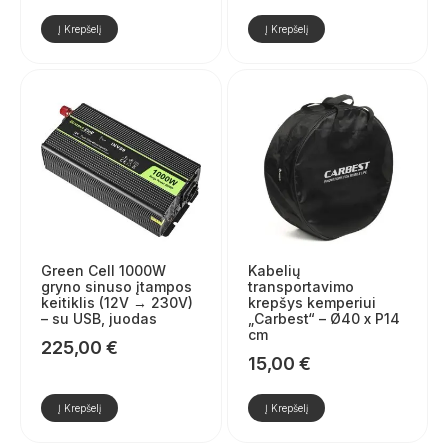
Į Krepšelį
Į Krepšelį
Green Cell 1000W
Kabelių
gryno sinuso įtampos
transportavimo
keitiklis (12V → 230V)
krepšys kemperiui
– su USB, juodas
„Carbest“ – Ø40 x P14
cm
225,00
€
15,00
€
Į Krepšelį
Į Krepšelį