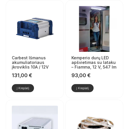
Carbest Išmanus
Kemperio durų LED
akumuliatoriaus
apšvietimas su lataku
įkroviklis 10A / 12V
– Fiamma, 12 V, 547 lm
131,00
€
93,00
€
Į Krepšelį
Į Krepšelį