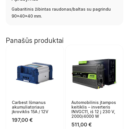
Gabaritinis žibintas raudonas/baltas su pagrindu
90x40x40 mm.
Panašūs produktai
Carbest Išmanus
Automobilinis įtampos
akumuliatoriaus
keitiklis – inverteris
įkroviklis 15A / 12V
INVGC11, iš 12 į 230 V,
2000/4000 W
197,00
€
511,00
€