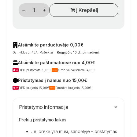
produkto
Į Krepšelį
kiekis:
Gabaritinis
žibintas
raudona/balta
su
pagrindu
Atsiimkite parduotuvėje 0,00€
Gamyklos g. 43A, Mažeikiai
Rugpjūčio 10 d., pirmadienį
.
Atsiimkite paštomatuose nuo 4,00€
DPD paštomatai 5,00€
Omniva paštomatai 4,00€
Pristatymas į namus nuo 15,00€
DPD kurjeris 15,00€
Omniva kurjeris 15,00€
Pristatymo informacija
Prekių pristatymo laikas
Jei prekė yra mūsų sandėlyje – pristatymas