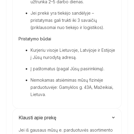
užtrunka 2–5 darbo dienas.
Jei prekė yra tiekėjo sandėlyje –
pristatymas gali trukti iki 3 savaičių
(priklausomai nuo tiekėjo ir logistikos).
Pristatymo būdai
Kurjeriu visoje Lietuvoje, Latvijoje ir Estijoje
į Jūsų nurodytą adresą.
Į paštomatus (pagal Jūsų pasirinkimą).
Nemokamas atsiėmimas mūsų fizinėje
parduotuvėje: Gamyklos g. 43A, Mažeikiai,
Lietuva.
Klausti apie prekę
Jei iš gausaus mūsų e. parduotuvės asortimento