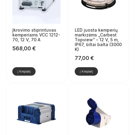
Įkrovimo stiprintuvas
LED juosta kemperių
kemperiams VCC 1212-
markizėms „Carbest
70, 12 V, 70 A
Topview“ – 12 V, 5 m,
IP67, šiltai balta (3000
568,00
€
K)
77,00
€
Į Krepšelį
Į Krepšelį