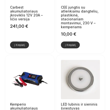
Carbest
CEE jungtis su
akumuliatoriaus
atlenkiamu dangteliu,
įkroviklis 12V 20A –
plastikinė,
ličio versija
stacionariam
montavimui, 230 V –
241,00
€
kemperiams
10,00
€
Į Krepšelį
Į Krepšelį
Kemperio
LED lubinis ir sieninis
akumuliatoriaus
šviestuvas