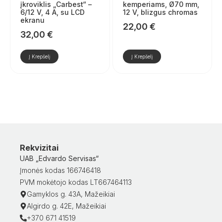
įkroviklis „Carbest“ –
kemperiams, Ø70 mm,
6/12 V, 4 A, su LCD
12 V, blizgus chromas
ekranu
22,00
€
32,00
€
Į Krepšelį
Į Krepšelį
Rekvizitai
UAB „Edvardo Servisas“
Įmonės kodas 166746418
PVM mokėtojo kodas LT667464113
Gamyklos g. 43A, Mažeikiai
Algirdo g. 42E, Mažeikiai
+370 671 41519