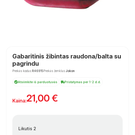
Gabaritinis žibintas raudona/balta su
pagrindu
Prekės kodas:
R46915
Prekės ženklas:
Jokon
Atsiimkite iš parduotuvės
Pristatymas per 1-2 d.d.
21,00
€
Kaina:
Likutis 2