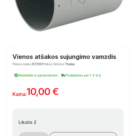
Vienos atšakos sujungimo vamzdis
Prekės kodas:
R72161
Prekės ženklas:
Truma
Atsiimkite iš parduotuvės
Pristatymas per 1-2 d.d.
10,00
€
Kaina:
Likutis 2
produkto