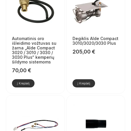
Automatinis oro
Degiklis Alde Compact
išleidimo vožtuvas su
3010/3020/3030 Plus
žarna „Alde Compact
205,00
€
3020 / 3010 / 3030 /
3030 Plus“ kemperių
šildymo sistemoms
70,00
€
Į Krepšelį
Į Krepšelį