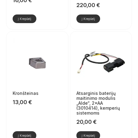
16,00
€
220,00
€
Į Krepšelį
Į Krepšelį
Kronšteinas
Atsarginis baterijų
maitinimo modulis
13,00
€
„Alde“, 2×AA
(3010414), kemperių
sistemoms
20,00
€
Į Krepšelį
Į Krepšelį