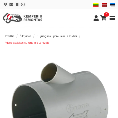
0
Pradžia
Šildymas
Sujungimai, perėjimai, laikikliai
Vienos atšakos sujungimo vamzdis