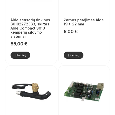
Alde sensorių rinkinys
Žarnos perėjimas Alde
30102272333, skirtas
19 > 22 mm
Alde Compact 3010
8,00
€
kemperių šildymo
sistemai
55,00
€
Į Krepšelį
Į Krepšelį