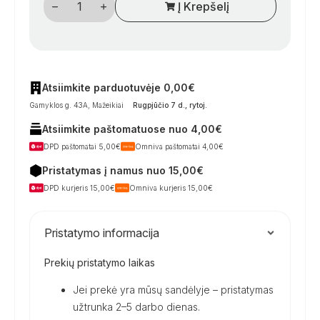
Į Krepšelį
kiekis:
Vienos
atšakos
sujungimo
vamzdis
Atsiimkite parduotuvėje 0,00€
Gamyklos g. 43A, Mažeikiai
Rugpjūčio 7 d., rytoj
.
Atsiimkite paštomatuose nuo 4,00€
DPD paštomatai 5,00€
Omniva paštomatai 4,00€
Pristatymas į namus nuo 15,00€
DPD kurjeris 15,00€
Omniva kurjeris 15,00€
Pristatymo informacija
Prekių pristatymo laikas
Jei prekė yra mūsų sandėlyje – pristatymas
užtrunka 2–5 darbo dienas.