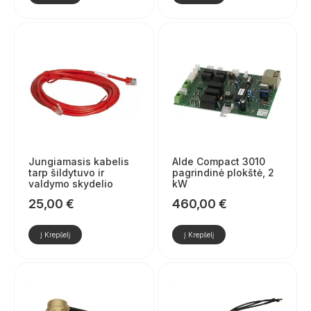
Jungiamasis kabelis
Alde Compact 3010
tarp šildytuvo ir
pagrindinė plokštė, 2
valdymo skydelio
kW
25,00
€
460,00
€
Į Krepšelį
Į Krepšelį