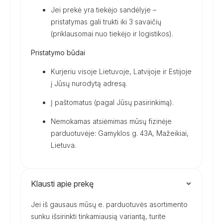
Jei prekė yra tiekėjo sandėlyje –
pristatymas gali trukti iki 3 savaičių
(priklausomai nuo tiekėjo ir logistikos).
Pristatymo būdai
Kurjeriu visoje Lietuvoje, Latvijoje ir Estijoje
į Jūsų nurodytą adresą.
Į paštomatus (pagal Jūsų pasirinkimą).
Nemokamas atsiėmimas mūsų fizinėje
parduotuvėje: Gamyklos g. 43A, Mažeikiai,
Lietuva.
Klausti apie prekę
Jei iš gausaus mūsų e. parduotuvės asortimento
sunku išsirinkti tinkamiausią variantą, turite