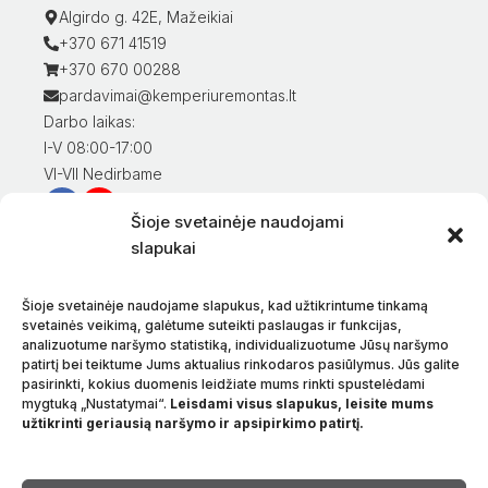
Algirdo g. 42E, Mažeikiai
+370 671 41519
+370 670 00288
pardavimai@kemperiuremontas.lt
Darbo laikas:
I-V 08:00-17:00
VI-VII Nedirbame
Šioje svetainėje naudojami
Informacija klientams
slapukai
Mano paskyra
Prekių apmokėjimas
Šioje svetainėje naudojame slapukus, kad užtikrintume tinkamą
Prekių pristatymas
svetainės veikimą, galėtume suteikti paslaugas ir funkcijas,
analizuotume naršymo statistiką, individualizuotume Jūsų naršymo
Prekių grąžinimas
patirtį bei teiktume Jums aktualius rinkodaros pasiūlymus. Jūs galite
Sąlygos ir taisyklės
pasirinkti, kokius duomenis leidžiate mums rinkti spustelėdami
Privatumo politika
mygtuką „Nustatymai“.
Leisdami visus slapukus, leisite mums
užtikrinti geriausią naršymo ir apsipirkimo patirtį.
Apie mus
Kontaktai
Kalba