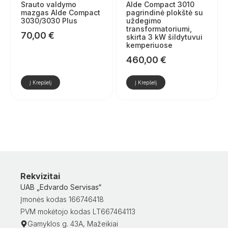
Srauto valdymo
Alde Compact 3010
mazgas Alde Compact
pagrindinė plokštė su
3030/3030 Plus
uždegimo
transformatoriumi,
70,00
€
skirta 3 kW šildytuvui
kemperiuose
460,00
€
Į Krepšelį
Į Krepšelį
Rekvizitai
UAB „Edvardo Servisas“
Įmonės kodas 166746418
PVM mokėtojo kodas LT667464113
Gamyklos g. 43A, Mažeikiai